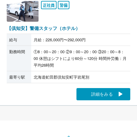
正社員
警備
【倶知安】警備スタッフ（ホテル）
給与
月給：226,000円〜292,000円
勤務時間
①8：00～20：00
②9：00～20：00
③20：00～8：
00
休憩はシフトにより60分～120分
時間外労働：月
平均26時間
最寄り駅
北海道虻田郡倶知安町字岩尾別
詳細をみる